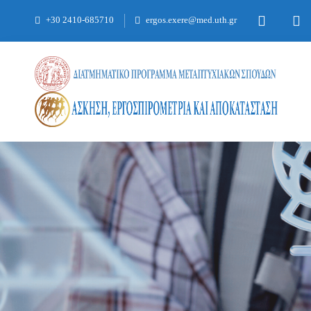
+30 2410-685710
ergos.exere@med.uth.gr
ΜΑΘΉΜΑΤΑ ΕΑΡΙΝΟΎ ΕΞΑΜΉΝΟΥ 2