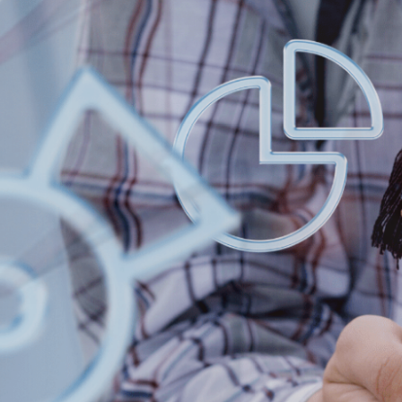
ΠΡΟΓΡΑΜΜΑ
ΜΑΘΗΜΑΤΩΝ ΕΑ
ΕΞΑΜΗΝΟΥ 2ου
ΕΞΑΜΗΝΟ ΑΚΑΔ.
2025-2026
Πρόγραμμα Εξετάσεων 1ου και 3ου Εξαμήνου
Περισσότερα...