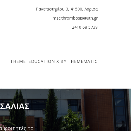
Πανεπιστημίου 3, 41500, Λάρισα
msc.thrombosis@uth.gr
2410 68 5739
THEME:
EDUCATION X
BY
THEMEMATIC
ΣΣΑΛΊΑΣ
ά φοιτητές το