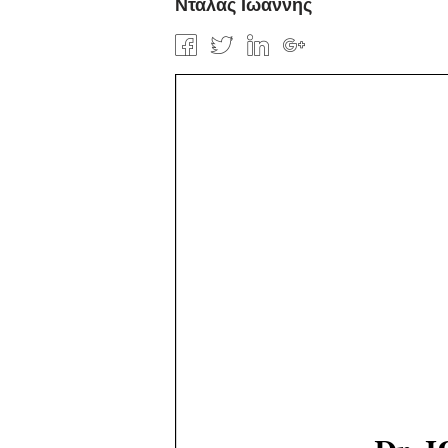
Ντάλας Ιωάννης