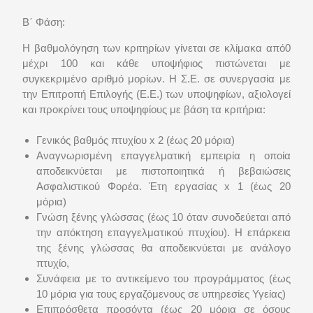
Β΄ Φάση:
Η βαθμολόγηση των κριτηρίων γίνεται σε κλίμακα από0
μέχρι 100 και κάθε υποψήφιος πιστώνεται με
συγκεκριμένο αριθμό μορίων. Η Σ.Ε. σε συνεργασία με
την Επιτροπή Επιλογής (Ε.Ε.) των υποψηφίων, αξιολογεί
και προκρίνει τους υποψηφίους με βάση τα κριτήρια:
Γενικός βαθμός πτυχίου x 2 (έως 20 μόρια)
Αναγνωρισμένη επαγγελματική εμπειρία η οποία
αποδεικνύεται με πιστοποιητικά ή βεβαιώσεις
Ασφαλιστικού Φορέα. Έτη εργασίας x 1 (έως 20
μόρια)
Γνώση ξένης γλώσσας (έως 10 όταν συνοδεύεται από
την απόκτηση επαγγελματικού πτυχίου). Η επάρκεια
της ξένης γλώσσας θα αποδεικνύεται με ανάλογο
πτυχίο,
Συνάφεια με το αντικείμενο του προγράμματος (έως
10 μόρια για τους εργαζόμενους σε υπηρεσίες Υγείας)
Επιπρόσθετα προσόντα (έως 20 μόρια σε όσους