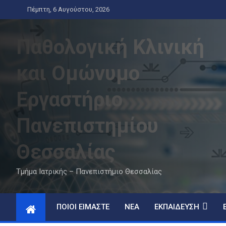
Skip
Πέμπτη, 6 Αυγούστου, 2026
to
content
Παθολογική Κλινική
και Ομώνυμο
Εργαστήριο
Πανεπιστημίου
Θεσσαλίας
Τμήμα Ιατρικής – Πανεπιστήμιο Θεσσαλίας
ΠΟΙΟΊ ΕΊΜΑΣΤΕ
ΝΈΑ
ΕΚΠΑΊΔΕΥΣΗ