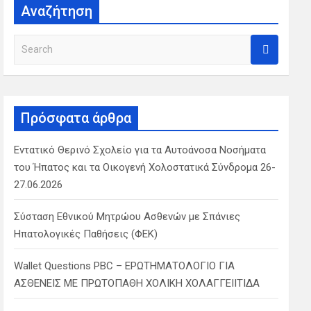
Αναζήτηση
S
e
a
r
c
Πρόσφατα άρθρα
h
Εντατικό Θερινό Σχολείο για τα Αυτοάνοσα Νοσήματα
του Ήπατος και τα Οικογενή Χολοστατικά Σύνδρομα 26-
27.06.2026
Σύσταση Εθνικού Μητρώου Ασθενών με Σπάνιες
Ηπατολογικές Παθήσεις (ΦΕΚ)
Wallet Questions PBC – ΕΡΩΤΗΜΑΤΟΛΟΓΙΟ ΓΙΑ
ΑΣΘΕΝΕΙΣ ΜΕ ΠΡΩΤΟΠΑΘΗ ΧΟΛΙΚΗ ΧΟΛΑΓΓΕΙΙΤΙΔΑ