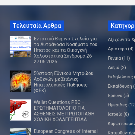
Τελευταία Άρθρα
Κατηγορ
Εντατικό Θερινό Σχολείο για
Αξίζουν το Χ
τα Αυτοάνοσα Νοσήματα του
Αριστερά
(4)
Ήπατος και τα Οικογενή
Χολοστατικά Σύνδρομα 26-
Γενικά
(11)
27.06.2026
Δεξιά
(2)
Σύσταση Εθνικού Μητρώου
Εκδηλώσεις
Ασθενών με Σπάνιες
Ηπατολογικές Παθήσεις
Εκπαίδευση
(
(ΦΕΚ)
Έρευνα
(5)
Wallet Questions PBC –
Ημερίδες
(12
ΕΡΩΤΗΜΑΤΟΛΟΓΙΟ ΓΙΑ
ΑΣΘΕΝΕΙΣ ΜΕ ΠΡΩΤΟΠΑΘΗ
Ιατρεία
(8)
ΧΟΛΙΚΗ ΧΟΛΑΓΓΕΙΙΤΙΔΑ
Καρφιτσωμέ
European Congress of Internal
Κατευθυντήρ