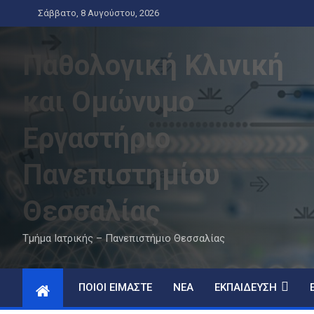
Skip
Σάββατο, 8 Αυγούστου, 2026
to
content
Παθολογική Κλινική
και Ομώνυμο
Εργαστήριο
Πανεπιστημίου
Θεσσαλίας
Τμήμα Ιατρικής – Πανεπιστήμιο Θεσσαλίας
ΠΟΙΟΊ ΕΊΜΑΣΤΕ
ΝΈΑ
ΕΚΠΑΊΔΕΥΣΗ