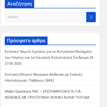
Αναζήτηση
S
e
a
r
c
Πρόσφατα άρθρα
h
Εντατικό Θερινό Σχολείο για τα Αυτοάνοσα Νοσήματα
του Ήπατος και τα Οικογενή Χολοστατικά Σύνδρομα 26-
27.06.2026
Σύσταση Εθνικού Μητρώου Ασθενών με Σπάνιες
Ηπατολογικές Παθήσεις (ΦΕΚ)
Wallet Questions PBC – ΕΡΩΤΗΜΑΤΟΛΟΓΙΟ ΓΙΑ
ΑΣΘΕΝΕΙΣ ΜΕ ΠΡΩΤΟΠΑΘΗ ΧΟΛΙΚΗ ΧΟΛΑΓΓΕΙΙΤΙΔΑ