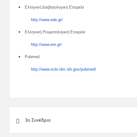
Ελληνική Διαβητολογική Εταιρεία
http://www.ede.gr/
Ελληνική Ρευματολογική Εταιρεία
http://www.ere.gr/
Pubmed
http://www.ncbi.nlm.nih.gov/pubmed/
Πλοήγηση
3ο Συνέδριο
άρθρων