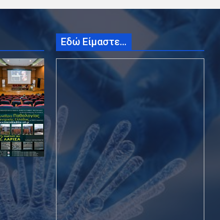
Εδώ Είμαστε…