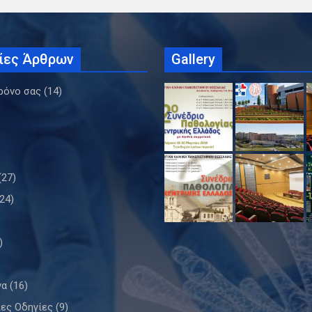
ίες Άρθρων
Gallery
ρόνο σας
(14)
(27)
24)
)
να
(16)
ιες Οδηγίες
(9)