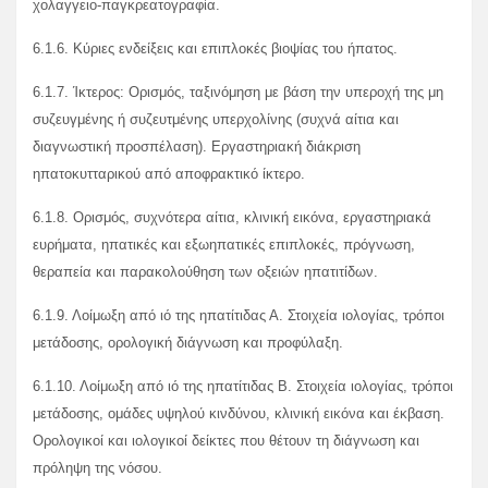
χολαγγειο-παγκρεατογραφία.
6.1.6. Κύριες ενδείξεις και επιπλοκές βιοψίας του ήπατος.
6.1.7. Ίκτερος: Ορισμός, ταξινόμηση με βάση την υπεροχή της μη
συζευγμένης ή συζευτμένης υπερχολίνης (συχνά αίτια και
διαγνωστική προσπέλαση). Εργαστηριακή διάκριση
ηπατοκυτταρικού από αποφρακτικό ίκτερο.
6.1.8. Ορισμός, συχνότερα αίτια, κλινική εικόνα, εργαστηριακά
ευρήματα, ηπατικές και εξωηπατικές επιπλοκές, πρόγνωση,
θεραπεία και παρακολούθηση των οξειών ηπατιτίδων.
6.1.9. Λοίμωξη από ιό της ηπατίτιδας Α. Στοιχεία ιολογίας, τρόποι
μετάδοσης, ορολογική διάγνωση και προφύλαξη.
6.1.10. Λοίμωξη από ιό της ηπατίτιδας Β. Στοιχεία ιολογίας, τρόποι
μετάδοσης, ομάδες υψηλού κινδύνου, κλινική εικόνα και έκβαση.
Ορολογικοί και ιολογικοί δείκτες που θέτουν τη διάγνωση και
πρόληψη της νόσου.