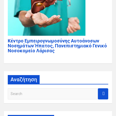
Κέντρο Εμπειρογνωμοσύνης Αυτοάνοσων
Νοσημάτων Ήπατος, Πανεπιστημιακό Γενικό
Νοσοκομείο Λάρισας
Αναζήτηση
S
e
a
r