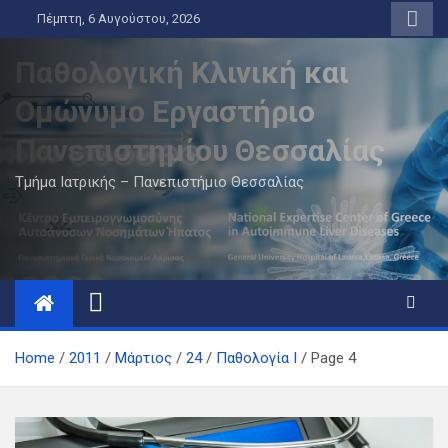
Skip
Πέμπτη, 6 Αυγούστου, 2026
to
content
Παθολογική Κλινική και
Ομώνυμο Εργαστήριο
Πανεπιστημίου Θεσσαλίας
Τμήμα Ιατρικής – Πανεπιστήμιο Θεσσαλίας
Home
2011
Μάρτιος
24
Παθολογία Ι
Page 4