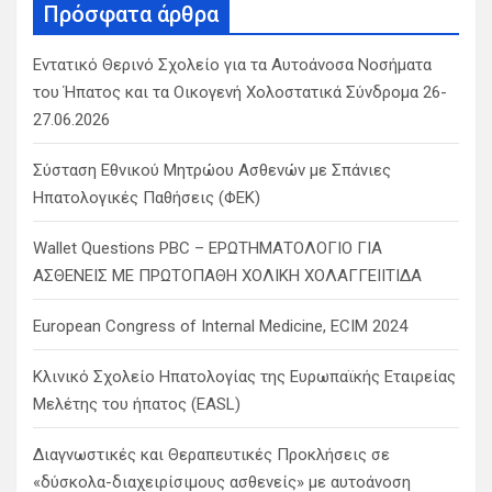
c
Πρόσφατα άρθρα
h
Εντατικό Θερινό Σχολείο για τα Αυτοάνοσα Νοσήματα
του Ήπατος και τα Οικογενή Χολοστατικά Σύνδρομα 26-
27.06.2026
Σύσταση Εθνικού Μητρώου Ασθενών με Σπάνιες
Ηπατολογικές Παθήσεις (ΦΕΚ)
Wallet Questions PBC – ΕΡΩΤΗΜΑΤΟΛΟΓΙΟ ΓΙΑ
ΑΣΘΕΝΕΙΣ ΜΕ ΠΡΩΤΟΠΑΘΗ ΧΟΛΙΚΗ ΧΟΛΑΓΓΕΙΙΤΙΔΑ
European Congress of Internal Medicine, ECIM 2024
Κλινικό Σχολείο Ηπατολογίας της Ευρωπαϊκής Εταιρείας
Μελέτης του ήπατος (EASL)
Διαγνωστικές και Θεραπευτικές Προκλήσεις σε
«δύσκολα-διαχειρίσιμους ασθενείς» με αυτοάνοση