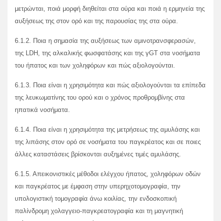
μετρώνται, ποιά μορφή διηθείται στα ούρα και ποιά η ερμηνεία της
αυξήσεως της στον ορό και της παρουσίας της στα ούρα.
6.1.2. Ποια η σημασία της αυξήσεως των αμινοτρανσφερασών,
της LDH, της αλκαλικής φωσφατάσης και της γGT στα νοσήματα
του ήπατος και των χοληφόρων και πώς αξιολογούνται.
6.1.3. Ποια είναι η χρησιμότητα και πώς αξιολογούνται τα επίπεδα
της λευκωματίνης του ορού και ο χρόνος προθρομβίνης στα
ηπατικά νοσήματα.
6.1.4. Ποια είναι η χρησιμότητα της μετρήσεως της αμυλάσης και
της λιπάσης στον ορό σε νοσήματα του παγκρέατος και σε ποιες
άλλες καταστάσεις βρίσκονται αυξημένες τιμές αμυλάσης.
6.1.5. Απεικονιστικές μέθοδοι ελέγχου ήπατος, χοληφόρων οδών
και παγκρέατος με έμφαση στην υπερηχοτομογραφία, την
υπολογιστική τομογραφία άνω κοιλίας, την ενδοσκοπική
παλίνδρομη χολαγγειο-παγκρεατογραφία και τη μαγνητική