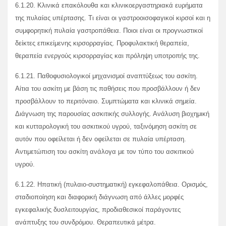
6.1.20. Κλινικά επακόλουθα και κλινικοεργαστηριακά ευρήματα
της πυλαίας υπέρτασης. Τι είναι οι γαστροοισοφαγικοί κιρσοί και η
συμφορητική πυλαία γαστροπάθεια. Ποιοι είναι οι προγνωστικοί
δείκτες επικείμενης κιρσορραγίας. Προφυλακτική θεραπεία,
θεραπεία ενεργούς κιρσορραγίας και πρόληψη υποτροπής της.
6.1.21. Παθοφυσιολογικοί μηχανισμοί αναπτύξεως του ασκίτη.
Αίτια του ασκίτη με βάση τις παθήσεις που προσβάλλουν ή δεν
προσβάλλουν το περιτόναιο. Συμπτώματα και κλινικά σημεία.
Διάγνωση της παρουσίας ασκιτικής συλλογής. Ανάλυση βιοχημική
και κυτταρολογική του ασκιτικού υγρού, ταξινόμηση ασκίτη σε
αυτόν που οφείλεται ή δεν οφείλεται σε πυλαία υπέρταση.
Αντιμετώπιση του ασκίτη ανάλογα με τον τύπο του ασκιτικού
υγρού.
6.1.22. Ηπατική (πυλαιο-συστηματική) εγκεφαλοπάθεια. Ορισμός,
σταδιοποίηση και διαφορική διάγνωση από άλλες μορφές
εγκεφαλικής δυσλειτουργίας, προδιαθεσικοί παράγοντες
ανάπτυξης του συνδρόμου. Θεραπευτικά μέτρα.