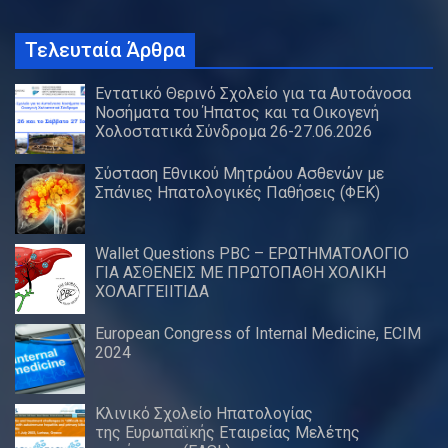
Τελευταία Άρθρα
Εντατικό Θερινό Σχολείο για τα Αυτοάνοσα
Νοσήματα του Ήπατος και τα Οικογενή
Χολοστατικά Σύνδρομα 26-27.06.2026
Σύσταση Εθνικού Μητρώου Ασθενών με
Σπάνιες Ηπατολογικές Παθήσεις (ΦΕΚ)
Wallet Questions PBC – ΕΡΩΤΗΜΑΤΟΛΟΓΙΟ
ΓΙΑ ΑΣΘΕΝΕΙΣ ΜΕ ΠΡΩΤΟΠΑΘΗ ΧΟΛΙΚΗ
ΧΟΛΑΓΓΕΙΙΤΙΔΑ
European Congress of Internal Medicine, ECIM
2024
Κλινικό Σχολείο Ηπατολογίας
της Ευρωπαϊκής Εταιρείας Μελέτης