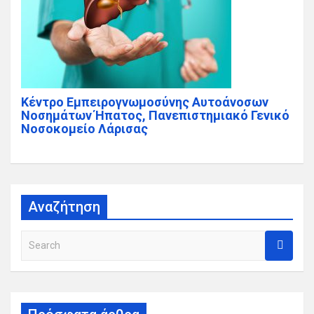
Κέντρο Εμπειρογνωμοσύνης Αυτοάνοσων
Νοσημάτων Ήπατος, Πανεπιστημιακό Γενικό
Νοσοκομείο Λάρισας
Αναζήτηση
S
e
a
r
c