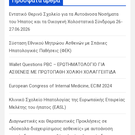
Πρόσφατα άρθρα
h
Εντατικό Θερινό Σχολείο για τα Αυτοάνοσα Νοσήματα
του Ήπατος και τα Οικογενή Χολοστατικά Σύνδρομα 26-
27.06.2026
Σύσταση Εθνικού Μητρώου Ασθενών με Σπάνιες
Ηπατολογικές Παθήσεις (ΦΕΚ)
Wallet Questions PBC – ΕΡΩΤΗΜΑΤΟΛΟΓΙΟ ΓΙΑ
ΑΣΘΕΝΕΙΣ ΜΕ ΠΡΩΤΟΠΑΘΗ ΧΟΛΙΚΗ ΧΟΛΑΓΓΕΙΙΤΙΔΑ
European Congress of Internal Medicine, ECIM 2024
Κλινικό Σχολείο Ηπατολογίας της Ευρωπαϊκής Εταιρείας
Μελέτης του ήπατος (EASL)
Διαγνωστικές και Θεραπευτικές Προκλήσεις σε
«δύσκολα-διαχειρίσιμους ασθενείς» με αυτοάνοση