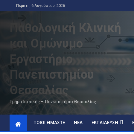
Skip
Πέμπτη, 6 Αυγούστου, 2026
to
content
Παθολογική Κλινική
και Ομώνυμο
Εργαστήριο
Πανεπιστημίου
Θεσσαλίας
Τμήμα Ιατρικής – Πανεπιστήμιο Θεσσαλίας
ΠΟΙΟΊ ΕΊΜΑΣΤΕ
ΝΈΑ
ΕΚΠΑΊΔΕΥΣΗ