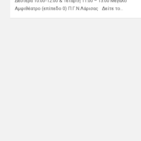
Δευτέρα 10.00-12.00 & Τετάρτη 11.00 – 13.00 Μεγάλο
Αμφιθέατρο (επίπεδο 0) Π.Γ.Ν.Λάρισας Δείτε το…