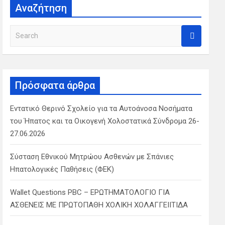
Αναζήτηση
S
e
a
r
c
Πρόσφατα άρθρα
h
Εντατικό Θερινό Σχολείο για τα Αυτοάνοσα Νοσήματα
του Ήπατος και τα Οικογενή Χολοστατικά Σύνδρομα 26-
27.06.2026
Σύσταση Εθνικού Μητρώου Ασθενών με Σπάνιες
Ηπατολογικές Παθήσεις (ΦΕΚ)
Wallet Questions PBC – ΕΡΩΤΗΜΑΤΟΛΟΓΙΟ ΓΙΑ
ΑΣΘΕΝΕΙΣ ΜΕ ΠΡΩΤΟΠΑΘΗ ΧΟΛΙΚΗ ΧΟΛΑΓΓΕΙΙΤΙΔΑ