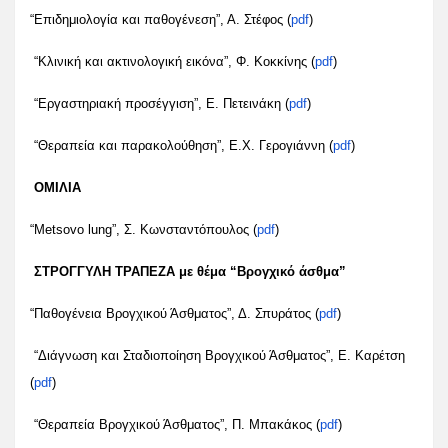
“Επιδημιολογία και παθογένεση”, Α. Στέφος (
pdf
)
“Κλινική και ακτινολογική εικόνα”, Φ. Κοκκίνης (
pdf
)
“Εργαστηριακή προσέγγιση”, Ε. Πετεινάκη (
pdf
)
“Θεραπεία και παρακολούθηση”, Ε.Χ. Γερογιάννη (
pdf
)
ΟΜΙΛΙΑ
“Metsovo lung”, Σ. Κωνσταντόπουλος (
pdf
)
ΣΤΡΟΓΓΥΛΗ ΤΡΑΠΕΖΑ με θέμα “Βρογχικό άσθμα”
“Παθογένεια Βρογχικού Άσθματος”, Δ. Σπυράτος (
pdf
)
“Διάγνωση και Σταδιοποίηση Βρογχικού Άσθματος”, Ε. Καρέτση
(
pdf
)
“Θεραπεία Βρογχικού Άσθματος”, Π. Μπακάκος (
pdf
)