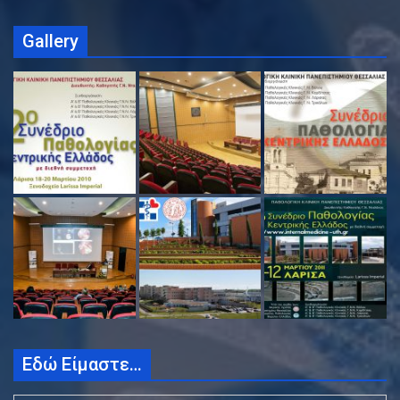
Gallery
Εδώ Είμαστε…