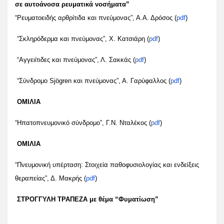
σε αυτοάνοσα ρευματικά νοσήματα”
“Ρευματοειδής αρθρίτιδα και πνεύμονας”, Α.Α. Δρόσος (
pdf
)
“Σκληρόδερμα και πνεύμονας”, Χ. Κατσιάρη (
pdf
)
“Αγγειίτιδες και πνεύμονας”, Λ. Σακκάς (
pdf
)
“Σύνδρομο Sjögren και πνεύμονας”, Α. Γαρύφαλλος (
pdf
)
ΟΜΙΛΙΑ
“Ηπατοπνευμονικό σύνδρομο”, Γ.Ν. Νταλέκος (
pdf
)
ΟΜΙΛΙΑ
“Πνευμονική υπέρταση: Στοιχεία παθοφυσιολογίας και ενδείξεις
θεραπείας”, Δ. Μακρής (
pdf
)
ΣΤΡΟΓΓΥΛΗ ΤΡΑΠΕΖA με θέμα “Φυματίωση”