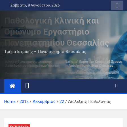
Skip
Σάββατο, 8 Αυγούστου, 2026
to
content
Παθολογική Κλινική και
Ομώνυμο Εργαστήριο
Πανεπιστημίου Θεσσαλίας
Τμήμα Ιατρικής – Πανεπιστήμιο Θεσσαλίας
Home
2012
Δεκέμβριος
22
Διαλέξεις Παθολογίας
ΕΚΠΑΊΔΕΥΣΗ