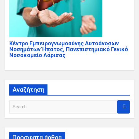
Κέντρο Εμπειρογνωμοσύνης Αυτοάνοσων
Νοσημάτων Ήπατος, Πανεπιστημιακό Γενικό
Νοσοκομείο Λάρισας
Αναζήτηση
S
e
a
r
c
Πρόσφατα άρθρα