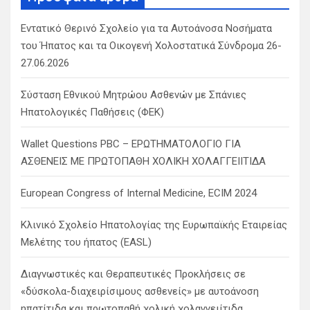
h
Εντατικό Θερινό Σχολείο για τα Αυτοάνοσα Νοσήματα
του Ήπατος και τα Οικογενή Χολοστατικά Σύνδρομα 26-
27.06.2026
Σύσταση Εθνικού Μητρώου Ασθενών με Σπάνιες
Ηπατολογικές Παθήσεις (ΦΕΚ)
Wallet Questions PBC – ΕΡΩΤΗΜΑΤΟΛΟΓΙΟ ΓΙΑ
ΑΣΘΕΝΕΙΣ ΜΕ ΠΡΩΤΟΠΑΘΗ ΧΟΛΙΚΗ ΧΟΛΑΓΓΕΙΙΤΙΔΑ
European Congress of Internal Medicine, ECIM 2024
Κλινικό Σχολείο Ηπατολογίας της Ευρωπαϊκής Εταιρείας
Μελέτης του ήπατος (EASL)
Διαγνωστικές και Θεραπευτικές Προκλήσεις σε
«δύσκολα-διαχειρίσιμους ασθενείς» με αυτοάνοση
ηπατίτιδα και πρωτοπαθή χολική χολαγγειίτιδα