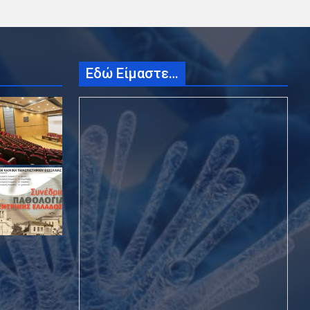
Εδώ Είμαστε…