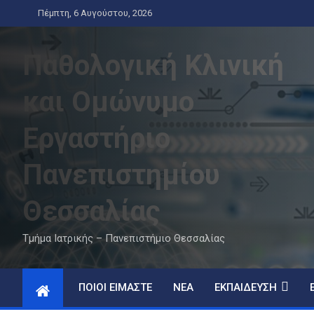
Skip
Πέμπτη, 6 Αυγούστου, 2026
to
content
Παθολογική Κλινική
και Ομώνυμο
Εργαστήριο
Πανεπιστημίου
Θεσσαλίας
Τμήμα Ιατρικής – Πανεπιστήμιο Θεσσαλίας
ΠΟΙΟΊ ΕΊΜΑΣΤΕ
ΝΈΑ
ΕΚΠΑΊΔΕΥΣΗ