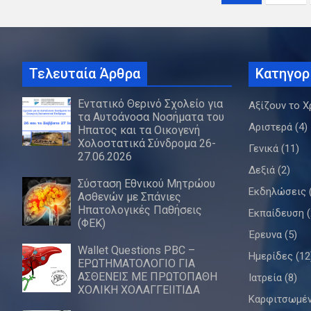
άρθρων
Τελευταία Άρθρα
Κατηγορ
Εντατικό Θερινό Σχολείο για
Αξίζουν το Χ
τα Αυτοάνοσα Νοσήματα του
Αριστερά
(4)
Ήπατος και τα Οικογενή
Χολοστατικά Σύνδρομα 26-
Γενικά
(11)
27.06.2026
Δεξιά
(2)
Σύσταση Εθνικού Μητρώου
Εκδηλώσεις
Ασθενών με Σπάνιες
Ηπατολογικές Παθήσεις
Εκπαίδευση
(
(ΦΕΚ)
Έρευνα
(5)
Wallet Questions PBC –
Ημερίδες
(12
ΕΡΩΤΗΜΑΤΟΛΟΓΙΟ ΓΙΑ
ΑΣΘΕΝΕΙΣ ΜΕ ΠΡΩΤΟΠΑΘΗ
Ιατρεία
(8)
ΧΟΛΙΚΗ ΧΟΛΑΓΓΕΙΙΤΙΔΑ
Καρφιτσωμέ