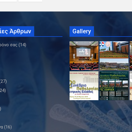
ίες Άρθρων
Gallery
ρόνο σας
(14)
(27)
24)
)
να
(16)