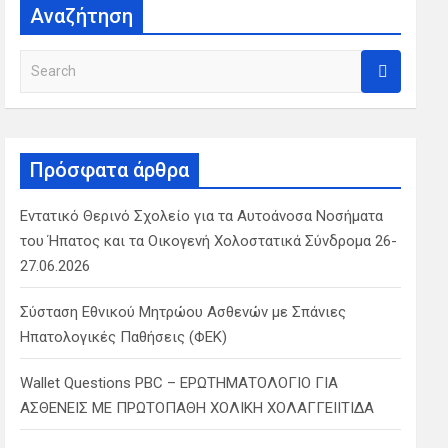
Αναζήτηση
S
e
a
r
c
Πρόσφατα άρθρα
h
Εντατικό Θερινό Σχολείο για τα Αυτοάνοσα Νοσήματα
του Ήπατος και τα Οικογενή Χολοστατικά Σύνδρομα 26-
27.06.2026
Σύσταση Εθνικού Μητρώου Ασθενών με Σπάνιες
Ηπατολογικές Παθήσεις (ΦΕΚ)
Wallet Questions PBC – ΕΡΩΤΗΜΑΤΟΛΟΓΙΟ ΓΙΑ
ΑΣΘΕΝΕΙΣ ΜΕ ΠΡΩΤΟΠΑΘΗ ΧΟΛΙΚΗ ΧΟΛΑΓΓΕΙΙΤΙΔΑ