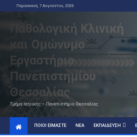
Skip
Παρασκευή, 7 Αυγούστου, 2026
to
content
Παθολογική Κλινική
και Ομώνυμο
Εργαστήριο
Πανεπιστημίου
Θεσσαλίας
Τμήμα Ιατρικής – Πανεπιστήμιο Θεσσαλίας
ΠΟΙΟΊ ΕΊΜΑΣΤΕ
ΝΈΑ
ΕΚΠΑΊΔΕΥΣΗ