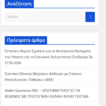
Αναζήτηση
S
e
a
r
c
Πρόσφατα άρθρα
h
Εντατικό Θερινό Σχολείο για τα Αυτοάνοσα Νοσήματα
του Ήπατος και τα Οικογενή Χολοστατικά Σύνδρομα 26-
27.06.2026
Σύσταση Εθνικού Μητρώου Ασθενών με Σπάνιες
Ηπατολογικές Παθήσεις (ΦΕΚ)
Wallet Questions PBC – ΕΡΩΤΗΜΑΤΟΛΟΓΙΟ ΓΙΑ
ΑΣΘΕΝΕΙΣ ΜΕ ΠΡΩΤΟΠΑΘΗ ΧΟΛΙΚΗ ΧΟΛΑΓΓΕΙΙΤΙΔΑ