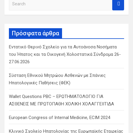
S
e
a
r
c
Πρόσφατα άρθρα
h
Εντατικό Θερινό Σχολείο για τα Αυτοάνοσα Νοσήματα
του Ήπατος και τα Οικογενή Χολοστατικά Σύνδρομα 26-
27.06.2026
Σύσταση Εθνικού Μητρώου Ασθενών με Σπάνιες
Ηπατολογικές Παθήσεις (ΦΕΚ)
Wallet Questions PBC – ΕΡΩΤΗΜΑΤΟΛΟΓΙΟ ΓΙΑ
ΑΣΘΕΝΕΙΣ ΜΕ ΠΡΩΤΟΠΑΘΗ ΧΟΛΙΚΗ ΧΟΛΑΓΓΕΙΙΤΙΔΑ
European Congress of Internal Medicine, ECIM 2024
Κλινικό Σχολείο Ηπατολογίας της Ευρωπαϊκής Εταιρείας