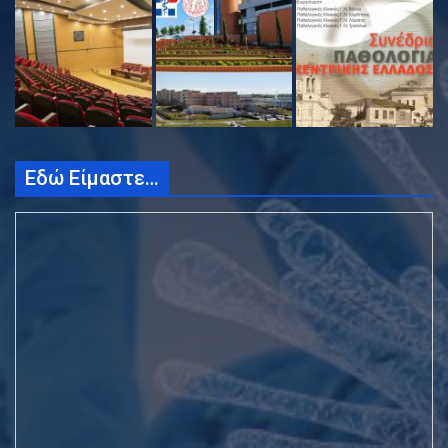
Εδώ Είμαστε…