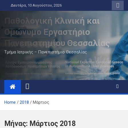
Skip
Δευτέρα, 10 Αυγούστου, 2026
to
content
Παθολογική Κλινική και
Ομώνυμο Εργαστήριο
Πανεπιστημίου Θεσσαλίας
Τμήμα Ιατρικής – Πανεπιστήμιο Θεσσαλίας
Home
2018
Μάρτιος
Μήνας:
Μάρτιος 2018