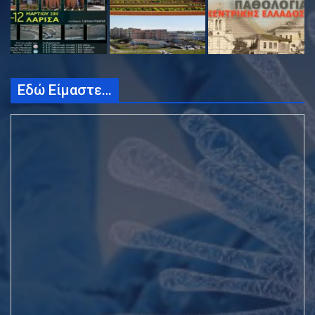
Εδώ Είμαστε…