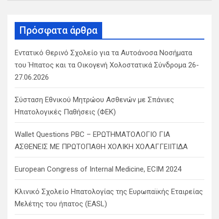
a
r
c
Πρόσφατα άρθρα
h
Εντατικό Θερινό Σχολείο για τα Αυτοάνοσα Νοσήματα
του Ήπατος και τα Οικογενή Χολοστατικά Σύνδρομα 26-
27.06.2026
Σύσταση Εθνικού Μητρώου Ασθενών με Σπάνιες
Ηπατολογικές Παθήσεις (ΦΕΚ)
Wallet Questions PBC – ΕΡΩΤΗΜΑΤΟΛΟΓΙΟ ΓΙΑ
ΑΣΘΕΝΕΙΣ ΜΕ ΠΡΩΤΟΠΑΘΗ ΧΟΛΙΚΗ ΧΟΛΑΓΓΕΙΙΤΙΔΑ
European Congress of Internal Medicine, ECIM 2024
Κλινικό Σχολείο Ηπατολογίας της Ευρωπαϊκής Εταιρείας
Μελέτης του ήπατος (EASL)