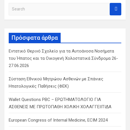
S
e
a
r
c
Πρόσφατα άρθρα
h
Εντατικό Θερινό Σχολείο για τα Αυτοάνοσα Νοσήματα
του Ήπατος και τα Οικογενή Χολοστατικά Σύνδρομα 26-
27.06.2026
Σύσταση Εθνικού Μητρώου Ασθενών με Σπάνιες
Ηπατολογικές Παθήσεις (ΦΕΚ)
Wallet Questions PBC – ΕΡΩΤΗΜΑΤΟΛΟΓΙΟ ΓΙΑ
ΑΣΘΕΝΕΙΣ ΜΕ ΠΡΩΤΟΠΑΘΗ ΧΟΛΙΚΗ ΧΟΛΑΓΓΕΙΙΤΙΔΑ
European Congress of Internal Medicine, ECIM 2024