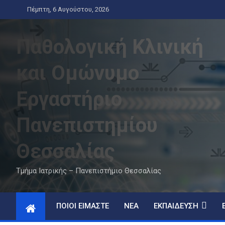
Skip
Πέμπτη, 6 Αυγούστου, 2026
to
content
Παθολογική Κλινική
και Ομώνυμο
Εργαστήριο
Πανεπιστημίου
Θεσσαλίας
Τμήμα Ιατρικής – Πανεπιστήμιο Θεσσαλίας
ΠΟΙΟΊ ΕΊΜΑΣΤΕ
ΝΈΑ
ΕΚΠΑΊΔΕΥΣΗ