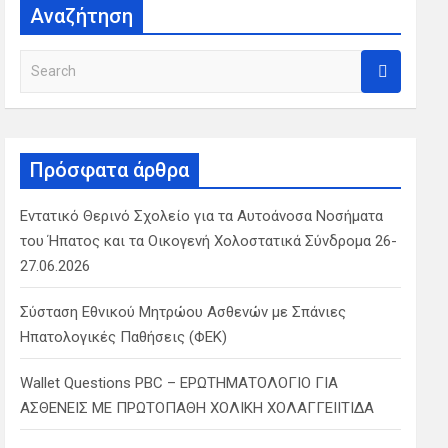
Αναζήτηση
S
e
a
r
c
Πρόσφατα άρθρα
h
Εντατικό Θερινό Σχολείο για τα Αυτοάνοσα Νοσήματα
του Ήπατος και τα Οικογενή Χολοστατικά Σύνδρομα 26-
27.06.2026
Σύσταση Εθνικού Μητρώου Ασθενών με Σπάνιες
Ηπατολογικές Παθήσεις (ΦΕΚ)
Wallet Questions PBC – ΕΡΩΤΗΜΑΤΟΛΟΓΙΟ ΓΙΑ
ΑΣΘΕΝΕΙΣ ΜΕ ΠΡΩΤΟΠΑΘΗ ΧΟΛΙΚΗ ΧΟΛΑΓΓΕΙΙΤΙΔΑ