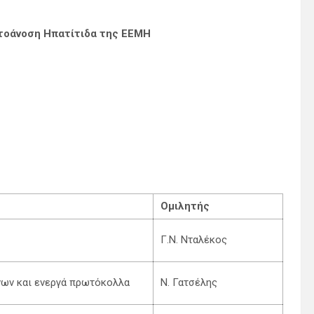
τοάνοση Ηπατίτιδα της ΕΕΜΗ
Ομιλητής
Γ.Ν. Νταλέκος
νων και ενεργά πρωτόκολλα
Ν. Γατσέλης