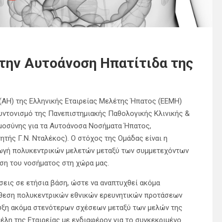
την Αυτοάνοση Ηπατίτιδα της
(ΑΗ) της Ελληνικής Εταιρείας Μελέτης Ήπατος (ΕΕΜΗ)
συντονισμό της Πανεπιστημιακής Παθολογικής Κλινικής &
μοσύνης για τα Αυτοάνοσα Νοσήματα Ήπατος,
τής Γ.Ν. Νταλέκος). Ο στόχος της Ομάδας είναι η
γωγή πολυκεντρικών μελετών μεταξύ των συμμετεχόντων
ση του νοσήματος στη χώρα μας.
σεις σε ετήσια βάση, ώστε να αναπτυχθεί ακόμα
άθεση πολυκεντρικών εθνικών ερευνητικών προτάσεων
υξη ακόμα στενότερων σχέσεων μεταξύ των μελών της
έλη της Εταιρείας με ενδιαφέρον για το συγκεκριμένο