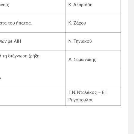
ενείς
Κ. Αζαριάδη
ατα του ήπατος.
Κ. Ζάχου
νών με ΑΙΗ
Ν. Τηνιακού
 τη διάγνωση (ρήξη
Δ. Σαμωνάκης
ν
Γ.Ν. Νταλέκος – Ε.Ι.
Ρηγοπούλου