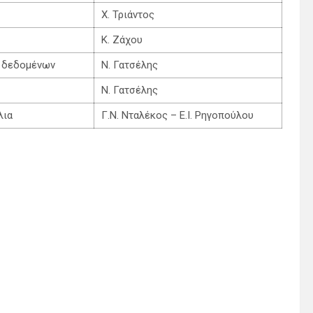
Χ. Τριάντος
Κ. Ζάχου
η δεδομένων
Ν. Γατσέλης
Ν. Γατσέλης
λια
Γ.Ν. Νταλέκος – Ε.Ι. Ρηγοπούλου