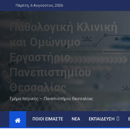
Skip
Πέμπτη, 6 Αυγούστου, 2026
to
content
Παθολογική Κλινική
και Ομώνυμο
Εργαστήριο
Πανεπιστημίου
Θεσσαλίας
Τμήμα Ιατρικής – Πανεπιστήμιο Θεσσαλίας
ΠΟΙΟΊ ΕΊΜΑΣΤΕ
ΝΈΑ
ΕΚΠΑΊΔΕΥΣΗ