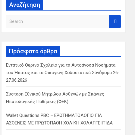
Αναζήτηση
S
e
a
r
c
Πρόσφατα άρθρα
h
Εντατικό Θερινό Σχολείο για τα Αυτοάνοσα Νοσήματα
του Ήπατος και τα Οικογενή Χολοστατικά Σύνδρομα 26-
27.06.2026
Σύσταση Εθνικού Μητρώου Ασθενών με Σπάνιες
Ηπατολογικές Παθήσεις (ΦΕΚ)
Wallet Questions PBC – ΕΡΩΤΗΜΑΤΟΛΟΓΙΟ ΓΙΑ
ΑΣΘΕΝΕΙΣ ΜΕ ΠΡΩΤΟΠΑΘΗ ΧΟΛΙΚΗ ΧΟΛΑΓΓΕΙΙΤΙΔΑ