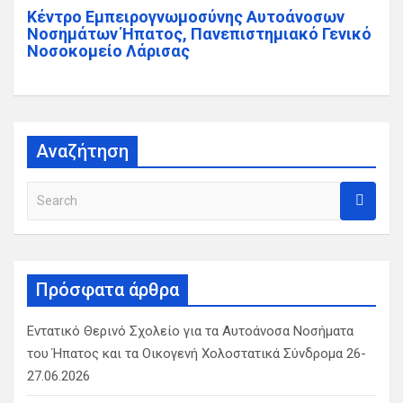
Κέντρο Εμπειρογνωμοσύνης Αυτοάνοσων
Νοσημάτων Ήπατος, Πανεπιστημιακό Γενικό
Νοσοκομείο Λάρισας
Αναζήτηση
S
e
a
r
c
Πρόσφατα άρθρα
h
Εντατικό Θερινό Σχολείο για τα Αυτοάνοσα Νοσήματα
του Ήπατος και τα Οικογενή Χολοστατικά Σύνδρομα 26-
27.06.2026