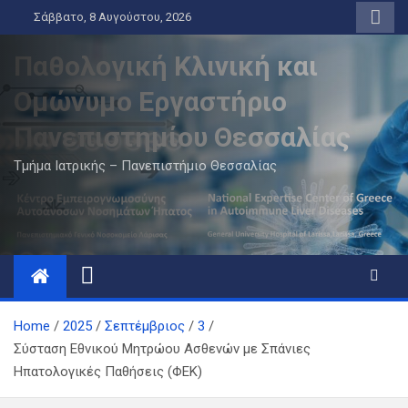
Skip
Σάββατο, 8 Αυγούστου, 2026
to
content
Παθολογική Κλινική και
Ομώνυμο Εργαστήριο
Πανεπιστημίου Θεσσαλίας
Τμήμα Ιατρικής – Πανεπιστήμιο Θεσσαλίας
Home
2025
Σεπτέμβριος
3
Σύσταση Εθνικού Μητρώου Ασθενών με Σπάνιες
Ηπατολογικές Παθήσεις (ΦΕΚ)