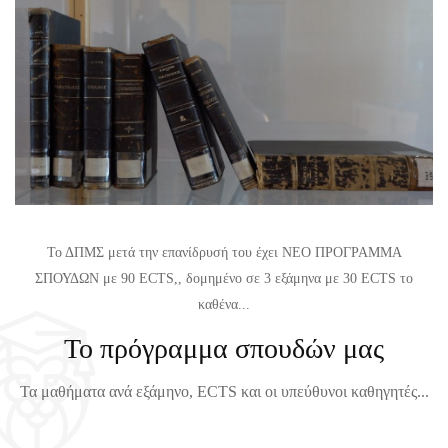
Ε
Θ
Τ
Η
Α
Μ
Σ
Α
Τ
Τ
Ι
Ω
Κ
Ν
Η
Χ
Σ
Ε
Γ
Ι
Το ΔΠΜΣ μετά την επανίδρυσή του έχει ΝΕΟ ΠΡΟΓΡΑΜΜΑ
Ι
Μ
ΣΠΟΥΔΩΝ με 90 ECTS,, δομημένο σε 3 εξάμηνα με 30 ECTS το
Α
Ε
καθένα...
Τ
Ρ
Το πρόγραμμα σπουδών μας
Ο
Ι
Χ
Ν
Τα μαθήματα ανά εξάμηνο, ECTS και οι υπεύθυνοι καθηγητές...
Ε
Ο
Ι
Υ
Μ
Ε