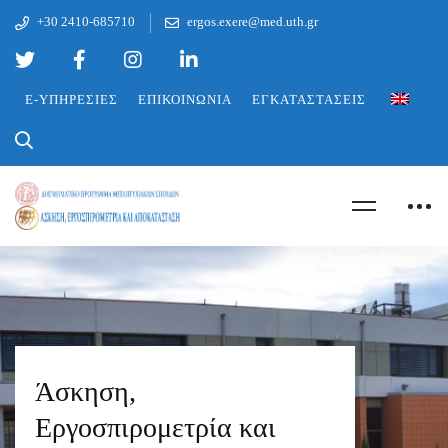
+30 2410-685710
ergos.exere@med.uth.gr
E-ΥΠΗΡΕΣΊΕΣ
ΕΠΙΚΟΙΝΩΝΊΑ
ΕΓΚΑΤΑΣΤΆΣΕΙΣ
Άσκηση,
Εργοσπιρομετρία και