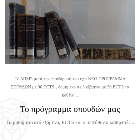
Ε
Θ
Τ
Η
Α
Μ
Σ
Α
Τ
Τ
Ι
Ω
Κ
Ν
Η
Χ
Σ
Ε
Γ
Ι
Το ΔΠΜΣ μετά την επανίδρυσή του έχει ΝΕΟ ΠΡΟΓΡΑΜΜΑ
Ι
Μ
ΣΠΟΥΔΩΝ με 90 ECTS,, δομημένο σε 3 εξάμηνα με 30 ECTS το
Α
Ε
καθένα...
Τ
Ρ
Το πρόγραμμα σπουδών μας
Ο
Ι
Χ
Ν
Τα μαθήματα ανά εξάμηνο, ECTS και οι υπεύθυνοι καθηγητές...
Ε
Ο
Ι
Υ
Μ
Ε