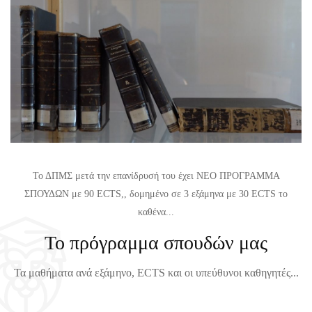
Ε
Θ
Τ
Η
Α
Μ
Σ
Α
Τ
Τ
Ι
Ω
Κ
Ν
Η
Χ
Σ
Ε
Γ
Ι
Το ΔΠΜΣ μετά την επανίδρυσή του έχει ΝΕΟ ΠΡΟΓΡΑΜΜΑ
Ι
Μ
ΣΠΟΥΔΩΝ με 90 ECTS,, δομημένο σε 3 εξάμηνα με 30 ECTS το
Α
Ε
καθένα...
Τ
Ρ
Το πρόγραμμα σπουδών μας
Ο
Ι
Χ
Ν
Τα μαθήματα ανά εξάμηνο, ECTS και οι υπεύθυνοι καθηγητές...
Ε
Ο
Ι
Υ
Μ
Ε