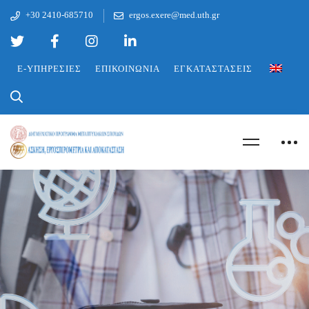
+30 2410-685710
ergos.exere@med.uth.gr
E-ΥΠΗΡΕΣΊΕΣ
ΕΠΙΚΟΙΝΩΝΊΑ
ΕΓΚΑΤΑΣΤΆΣΕΙΣ
ΜΑΘΉΜΑΤΑ ΕΑΡΙΝΟΎ
ΕΞΑΜΉΝΟΥ 2026
ΠΡΟΓΡΑΜΜΑ
ΜΑΘΗΜΑΤΩΝ
ΕΑΡΙΝΟΥ ΕΞΑΜΗΝΟΥ
2ου ΕΞΑΜΗΝΟ ΑΚΑΔ.