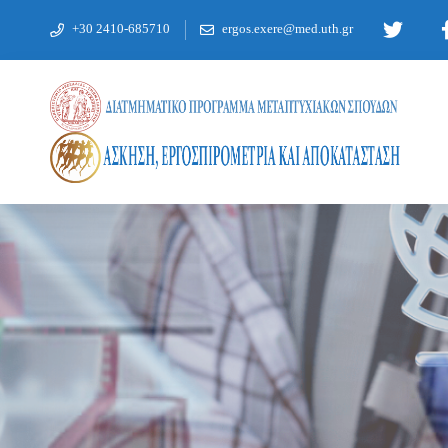
+30 2410-685710
ergos.exere@med.uth.gr
ΜΑΘΉΜΑΤΑ ΕΑΡΙΝΟΎ ΕΞΑΜΉΝΟΥ 2