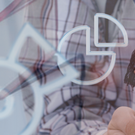
ΠΡΟΓΡΑΜΜΑ
ΜΑΘΗΜΑΤΩΝ ΕΑ
ΕΞΑΜΗΝΟΥ 2ου
ΕΞΑΜΗΝΟ ΑΚΑΔ.
2025-2026
Πρόγραμμα Εξετάσεων 1ου και 3ου Εξαμήνου
Περισσότερα...