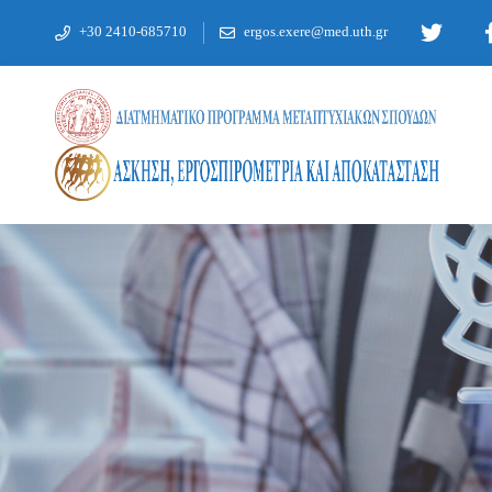
+30 2410-685710
ergos.exere@med.uth.gr
ΜΑΘΉΜΑΤΑ ΕΑΡΙΝΟΎ ΕΞΑΜΉΝΟΥ 2