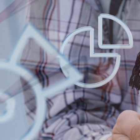
ΠΡΟΓΡΑΜΜΑ
ΜΑΘΗΜΑΤΩΝ ΕΑ
ΕΞΑΜΗΝΟΥ 2ου
ΕΞΑΜΗΝΟ ΑΚΑΔ.
2025-2026
Πρόγραμμα Εξετάσεων 1ου και 3ου Εξαμήνου
Περισσότερα...