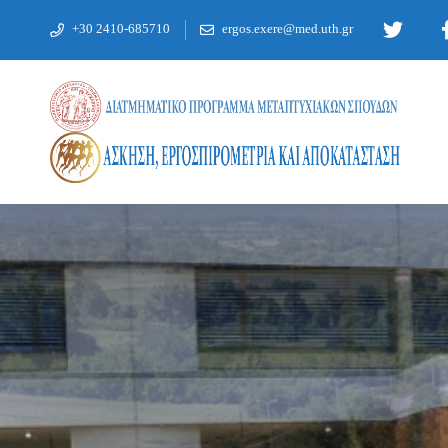
+30 2410-685710
ergos.exere@med.uth.gr