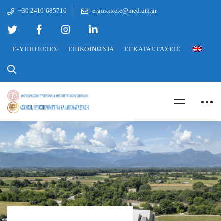
+30 2410-685710
ergos.exere@med.uth.gr
E-ΥΠΗΡΕΣΊΕΣ
ΕΠΙΚΟΙΝΩΝΊΑ
ΕΓΚΑΤΑΣΤΆΣΕΙΣ