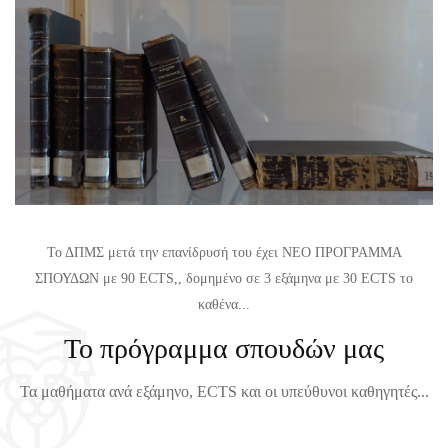
Ε
Θ
Τ
Η
Α
Μ
Σ
Α
Τ
Τ
Ι
Ω
Κ
Ν
Η
Χ
Σ
Ε
Γ
Ι
Το ΔΠΜΣ μετά την επανίδρυσή του έχει ΝΕΟ ΠΡΟΓΡΑΜΜΑ
Ι
Μ
ΣΠΟΥΔΩΝ με 90 ECTS,, δομημένο σε 3 εξάμηνα με 30 ECTS το
Α
Ε
καθένα...
Τ
Ρ
Το πρόγραμμα σπουδών μας
Ο
Ι
Χ
Ν
Τα μαθήματα ανά εξάμηνο, ECTS και οι υπεύθυνοι καθηγητές...
Ε
Ο
Ι
Υ
Μ
Ε