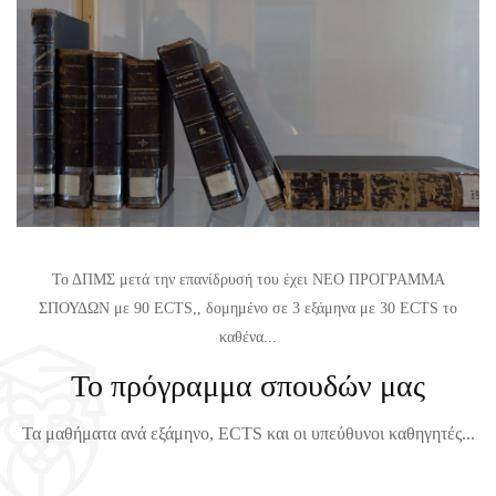
Ε
Θ
Τ
Η
Α
Μ
Σ
Α
Τ
Τ
Ι
Ω
Κ
Ν
Η
Χ
Σ
Ε
Γ
Ι
Το ΔΠΜΣ μετά την επανίδρυσή του έχει ΝΕΟ ΠΡΟΓΡΑΜΜΑ
Ι
Μ
ΣΠΟΥΔΩΝ με 90 ECTS,, δομημένο σε 3 εξάμηνα με 30 ECTS το
Α
Ε
καθένα...
Τ
Ρ
Το πρόγραμμα σπουδών μας
Ο
Ι
Χ
Ν
Τα μαθήματα ανά εξάμηνο, ECTS και οι υπεύθυνοι καθηγητές...
Ε
Ο
Ι
Υ
Μ
Ε