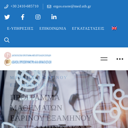
+30 2410-685710
ergos.exere@med.uth.gr
E-ΥΠΗΡΕΣΊΕΣ
ΕΠΙΚΟΙΝΩΝΊΑ
ΕΓΚΑΤΑΣΤΆΣΕΙΣ
ΜΑΘΉΜΑΤΑ ΕΑΡΙΝΟΎ
ΕΞΑΜΉΝΟΥ 2026
ΠΡΟΓΡΑΜΜΑ
ΜΑΘΗΜΑΤΩΝ
ΕΑΡΙΝΟΥ ΕΞΑΜΗΝΟΥ
2ου ΕΞΑΜΗΝΟ ΑΚΑΔ.