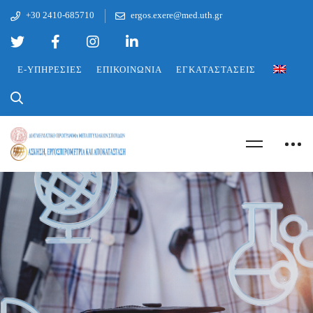
+30 2410-685710
ergos.exere@med.uth.gr
E-ΥΠΗΡΕΣΊΕΣ
ΕΠΙΚΟΙΝΩΝΊΑ
ΕΓΚΑΤΑΣΤΆΣΕΙΣ
ΜΑΘΉΜΑΤΑ ΕΑΡΙΝΟΎ
ΕΞΑΜΉΝΟΥ 2026
ΠΡΟΓΡΑΜΜΑ
ΜΑΘΗΜΑΤΩΝ
ΕΑΡΙΝΟΥ ΕΞΑΜΗΝΟΥ
2ου ΕΞΑΜΗΝΟ ΑΚΑΔ.