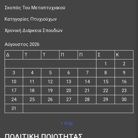
Σκοπός Του Μεταπτυχιακού
Κατηγορίες Πτυχιούχων
Χρονική Διάρκεια Σπουδών
Αύγουστος 2026
Δ
Τ
Τ
Π
Π
Σ
Κ
1
2
3
4
5
6
7
8
9
10
11
12
13
14
15
16
17
18
19
20
21
22
23
24
25
26
27
28
29
30
31
« Απρ
ΠΟΛΙΤΙΚΗ ΠΟΙΟΤΗΤΑΣ