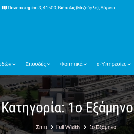
Πανεπιστημίου 3, 41500, Βιόπολις (Μεζούρλο), Λάρισα
υδών
Σπουδές
Φοιτητικά
e-Υπηρεσίες
Κατηγορία:
1ο Εξάμηνο
Σπίτι
Full Width
1ο Εξάμηνο