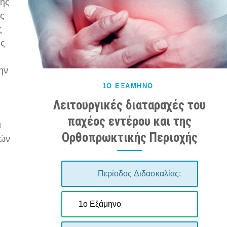
κής
ές
ς
ης
ην
1Ο ΕΞΆΜΗΝΟ
Λειτουργικές διαταραχές του
παχέος εντέρου και της
ι
Ορθοπρωκτικής Περιοχής
κών
Περίοδος Διδασκαλίας:
1ο Εξάμηνο