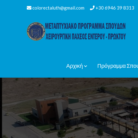
Μετάβαση
colorectaluth@gmail.com
+30 6946 39 8313
στο
περιεχόμενο
Αρχική
Πρόγραμμα Σπο