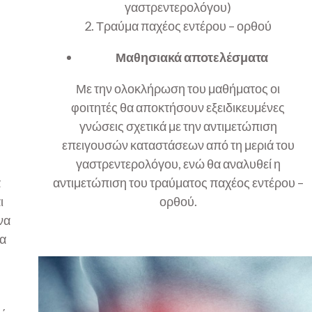
γαστρεντερολόγου)
2. Τραύμα παχέος εντέρου – ορθού
Μαθησιακά αποτελέσματα
Με την ολοκλήρωση του μαθήματος οι
φοιτητές θα αποκτήσουν εξειδικευμένες
γνώσεις σχετικά με την αντιμετώπιση
επειγουσών καταστάσεων από τη μεριά του
γαστρεντερολόγου, ενώ θα αναλυθεί η
α
αντιμετώπιση του τραύματος παχέος εντέρου –
ι
ορθού.
να
τα