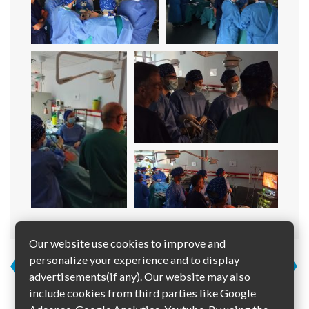
Our website use cookies to improve and
Πλοήγηση
personalize your experience and to display
Πρακτική των
ΠΑΡΑΤΑΣΗ
advertisements(if any). Our website may also
φοιτητών μας στη
ΑΙΤΗΣΕΩΝ ΓΙΑ ΤΟ
άρθρων
include cookies from third parties like Google
λαπαροσκοπική
ΠΜΣ «ΧΕΙΡΟΥΡΓΙΚΗ