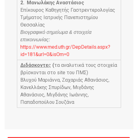
2.
Μανωλάκης Αναστάσιος
Επίκουρος Καθηγητής Γαστρεντερολογίας
Τμήματος Ιατρικής Πανεπιστημίου
Θεσσαλίας
Βιογραφικό σημείωμα & στοιχεία
επικοινωνίας:
https://www.med.uth.gr/DepDetails.aspx?
id=181&url=0&isOm=0
Διδάσκοντε
ς
(
τα αναλυτικά τους στοιχεία
βρίσκονται στο site του ΠΜΣ)
Βλυχού Μαριάννα, Ζαχαριάς Αθανάσιος,
Κανελλάκης Σπυρίδων, Μιγδάνης
Αθανάσιος, Μιγδάνης Ιωάννης,
Παπαδοπούλου Σουζάνα