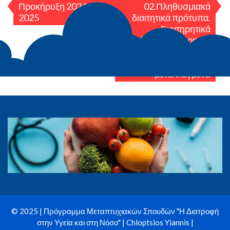
Προκήρυξη 2024-
02.Πληθυσμιακά
2025
διαιτητικά πρότυπα.
Συντηρητικά
τροφίμων, συντήρηση,
κατάψυξη,
κονσερβοποίηση,
μεταλλαγμένα
© 2025 | Πρόγραμμα Μεταπτυχιακών Σπουδών "Η Διατροφή
στην Υγεία και στη Νόσο" | Chloptsios Yiannis |