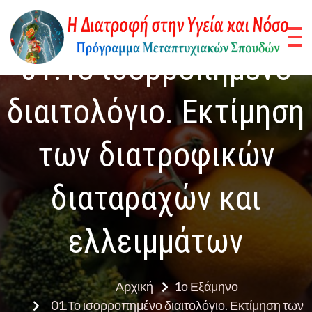
Η
Πρό
01.Το ισορροπημένο
Μετ
Δ
Σπο
διαιτολόγιο. Εκτίμηση
σ
των διατροφικών
Υγ
στ
διαταραχών και
ελλειμμάτων
Αρχική
1ο Εξάμηνο
01.Το ισορροπημένο διαιτολόγιο. Εκτίμηση των