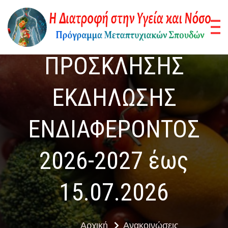
Μετάβαση
στο
ΠΑΡΑΤΑΣΗ
περιεχόμενο
Η
Πρό
Μετ
ΠΡΟΣΚΛΗΣΗΣ
Δ
Σπο
σ
ΕΚΔΗΛΩΣΗΣ
Υγ
ΕΝΔΙΑΦΕΡΟΝΤΟΣ
στ
2026-2027 έως
15.07.2026
Αρχική
Ανακοινώσεις