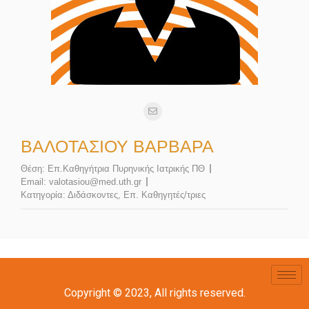
ΒΑΛΟΤΆΣΙΟΥ ΒΑΡΒΆΡΑ
Θέση:
Επ.Καθηγήτρια Πυρηνικής Ιατρικής ΠΘ
Email:
valotasiou@med.uth.gr
Κατηγορία:
Διδάσκοντες
,
Επ. Καθηγητές/τριες
Copyright © 2023, All rights reserved.