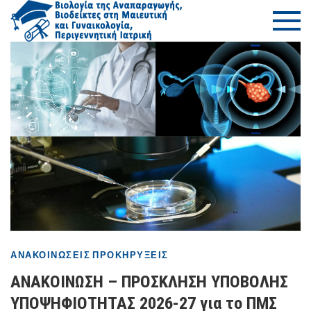
Μετάβαση
ΠΜΣ Βιο
Τμήμα Ιατρικής
στο
–
της
περιεχόμενο
Πανεπιστήμιο
Θεσσαλίας
Αναπαρ
– Βιοδε
στη Μαι
και
Γυναικο
–
ΑΝΑΚΟΙΝΏΣΕΙΣ
ΠΡΟΚΗΡΎΞΕΙΣ
Περιγεν
ΑΝΑΚΟΙΝΩΣΗ – ΠΡΟΣΚΛΗΣΗ ΥΠΟΒΟΛΗΣ
Ιατρική
ΥΠΟΨΗΦΙΟΤΗΤΑΣ 2026-27 για το ΠΜΣ