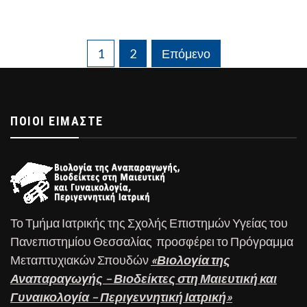
Σελιδοποίηση
1
2
Επόμενο
άρθρων
ΠΟΙΟΊ ΕΊΜΑΣΤΕ
Το Τμήμα Ιατρικής της Σχολής Επιστημών Υγείας του
Πανεπιστημίου Θεσσαλίας προσφέρει το Πρόγραμμα
Μεταπτυχιακών Σπουδών
«Βιολογία της
Αναπαραγωγής – Βιοδείκτες στη Μαιευτική και
Γυναικολογία – Περιγεννητική Ιατρική»