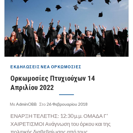
ΕΚΔΗΛΏΣΕΙΣ
ΝΈΑ
ΟΡΚΩΜΟΣΊΕΣ
Ορκωμοσίες Πτυχιούχων 14
Απριλίου 2022
Με
AdminOBB
Στο
26 Φεβρουαρίου 2018
ΕΝΑΡΞΗ ΤΕΛΕΤΗΣ: 12:30 μ.μ. ΟΜΑΔΑ Γ’
ΧΑΙΡΕΤΙΣΜΟΙ Ανάγνωση του όρκου και της
πολιτικής διαβεβαίωσης από τους