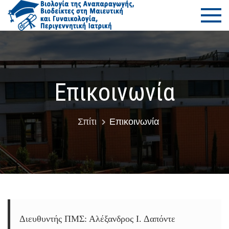
Μετάβαση
ΠΜΣ Βιο
Τμήμα Ιατρικής
στο
–
της
περιεχόμενο
Πανεπιστήμιο
Θεσσαλίας
Αναπαρ
– Βιοδε
Επικοινωνία
στη Μαι
Σπίτι
Επικοινωνία
και
Γυναικο
–
Περιγεν
Ιατρική
Διευθυντής ΠΜΣ: Αλέξανδρος Ι. Δαπόντε