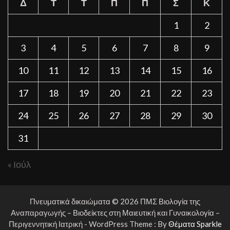
Δ
Τ
Τ
Π
Π
Σ
Κ
1
2
3
4
5
6
7
8
9
10
11
12
13
14
15
16
17
18
19
20
21
22
23
24
25
26
27
28
29
30
31
« Ιούλ
Πνευματικά δικαιώματα © 2026 ΠΜΣ Βιολογία της
Αναπαραγωγής – Βιοδείκτες στη Μαιευτική και Γυναικολογία –
Περιγεννητική Ιατρική - WordPress Theme : By
Θέματα Sparkle