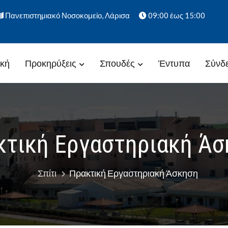
Πανεπιστημιακό Νοσοκομείο, Λάρισα
09:00 έως 15:00
ική
Προκηρύξεις
Σπουδές
Έντυπα
Σύνδ
ραγωγής – Βιοδείκτες στη Μαι
κτική Εργαστηριακή Άσ
Σπίτι
Πρακτική Εργαστηριακή Άσκηση