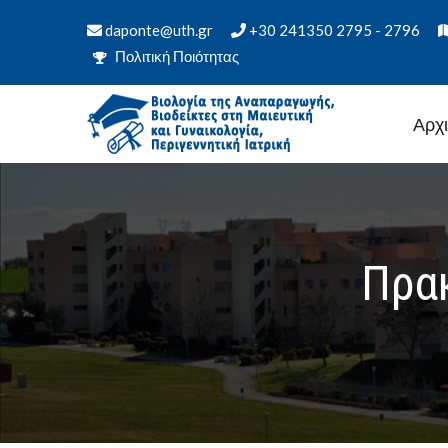
Μετάβαση
daponte@uth.gr
+30 241350 2795 - 2796
στο
Πολιτική Ποιότητας
περιεχόμενο
Αρχ
ΠΜΣ Βιολογία της Αναπα
Τμήμα Ιατρικής – Πανεπιστήμιο Θεσσαλίας
Περιγεννητική Ιατρική
Πρα