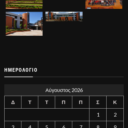
ΗΜΕΡΟΛΌΓΙΟ
Αύγουστος 2026
Δ
Τ
Τ
Π
Π
Σ
Κ
1
2
3
4
5
6
7
8
9