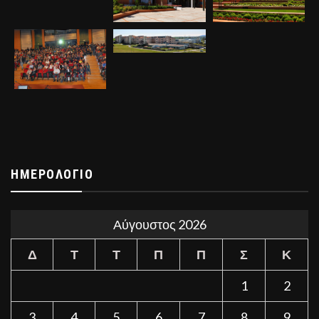
ΗΜΕΡΟΛΌΓΙΟ
Αύγουστος 2026
Δ
Τ
Τ
Π
Π
Σ
Κ
1
2
3
4
5
6
7
8
9