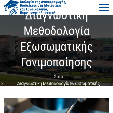
Μετάβαση
ΠΜΣ Βιο
Τμήμα Ιατρικής
στο
–
Διαγνωστική
της
περιεχόμενο
Πανεπιστήμιο
Θεσσαλίας
Μεθοδολογία
Αναπαρ
– Βιοδε
Εξωσωματικής
στη Μαι
Γονιμοποίησης
και
Γυναικο
Σπίτι
Διαγνωστική Μεθοδολογία Εξωσωματικής
–
Γονιμοποίησης
Περιγεν
Ιατρική