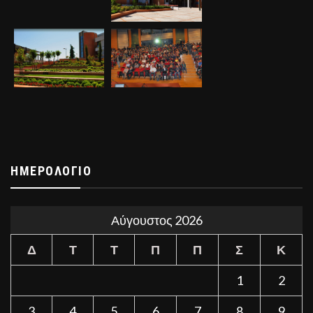
ΗΜΕΡΟΛΌΓΙΟ
Αύγουστος 2026
Δ
Τ
Τ
Π
Π
Σ
Κ
1
2
3
4
5
6
7
8
9