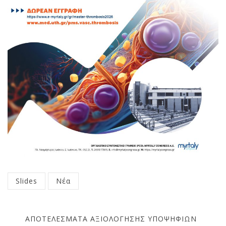
Κατηγοριοποιούνται
Slides
Νέα
σε:
Πλοήγηση
ΑΠΟΤΕΛΕΣΜΑΤΑ ΑΞΙΟΛΟΓΗΣΗΣ ΥΠΟΨΗΦΙΩΝ
άρθρων