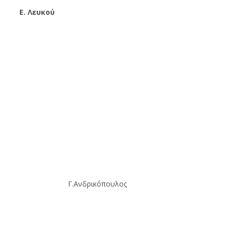
E. Λευκού
Γ.Ανδρικόπουλος