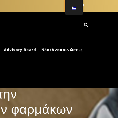
ΚΗ ΑΓΩΓΗ
Advisory Board
Νέα/Ανακοινώσεις
 στους
την
ών φαρμάκων