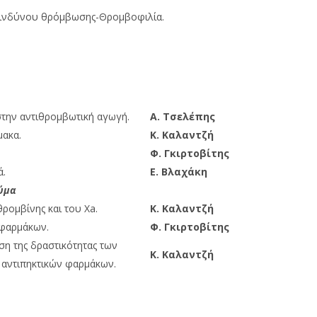
κινδύνου θρόμβωσης-Θρομβοφιλία.
στην αντιθρομβωτική αγωγή.
Α. Τσελέπης
μακα.
Κ. Καλαντζή
Φ. Γκιρτοβίτης
ά.
E.
Βλαχάκη
ύμα
θρομβίνης και του Xa.
Κ. Καλαντζή
 φαρμάκων.
Φ. Γκιρτοβίτης
ση της δραστικότητας των
Κ. Καλαντζή
ι αντιπηκτικών φαρμάκων.