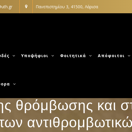
uth.gr
Πανεπιστημίου 3, 41500, Λάρισα
 ΚΑΙ ΑΝΤΙΘΡΟΜΒΩΤΙ
υδές
Υποψήφιοι
Φοιτητικά
Απόφοιτοι
ς αρχές – Εισαγωγή
φορα
ης θρόμβωσης και σ
 των αντιθρομβωτικ