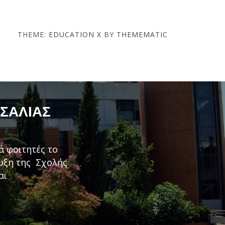
THEME:
EDUCATION X
BY
THEMEMATIC
ΣΣΑΛΊΑΣ
ά φοιτητές το
τυξη της Σχολής
αι