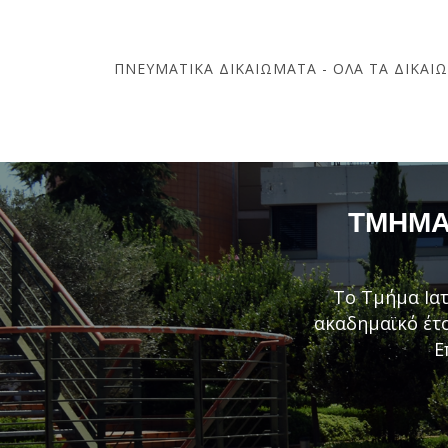
ΠΝΕΥΜΑΤΙΚΆ ΔΙΚΑΙΏΜΑΤΑ - ΌΛΑ ΤΑ ΔΙΚΑΙ
ΤΜΉΜΑ 
Το Τμήμα Ιατ
ακαδημαϊκό έτο
Ε