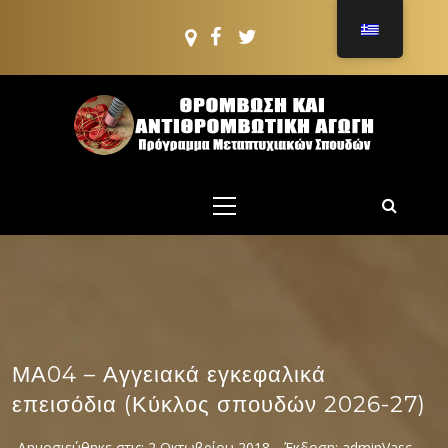
Μετάβαση
στο
περιεχόμενο
ΠΜΣ: ΘΡΟΜΒΩΣΗ
ΚΑΙ
Πρόγραμμα Μεταπτυχιακών Σπουδών
Κύριο
ΑΝΤΙΘΡΟΜΒΩΤΙΚ
μενού
ΑΓΩΓΗ
ΜΑ04 – Αγγειακά εγκεφαλικά
επεισόδια (Κύκλος σπουδών 2026-27)
Δημοσιεύθηκε στις:
2 Οκτωβρίου 2018
Έκδοση:
adminVasc