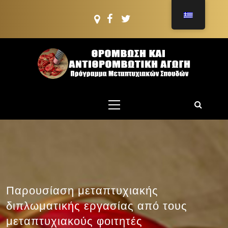
Μετάβαση
στο
περιεχόμενο
ΠΜΣ: ΘΡΟΜΒΩΣΗ
ΚΑΙ
Πρόγραμμα Μεταπτυχιακών Σπουδών
Κύριο
ΑΝΤΙΘΡΟΜΒΩΤΙΚ
μενού
ΑΓΩΓΗ
Παρουσίαση μεταπτυχιακής
διπλωματικής εργασίας από τους
μεταπτυχιακούς φοιτητές