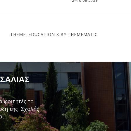
2410 68 5739
THEME:
EDUCATION X
BY
THEMEMATIC
ΣΣΑΛΊΑΣ
ά φοιτητές το
τυξη της Σχολής
αι