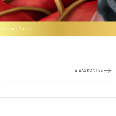
ΑΡΧΙΚΉ
TEST
Πλοήγηση
ΔΙΔΆΣΚΟΝΤΕΣ
άρθρων