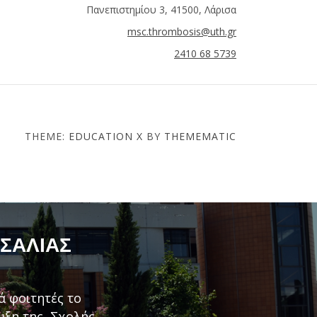
Πανεπιστημίου 3, 41500, Λάρισα
msc.thrombosis@uth.gr
2410 68 5739
THEME:
EDUCATION X
BY
THEMEMATIC
ΣΣΑΛΊΑΣ
ά φοιτητές το
τυξη της Σχολής