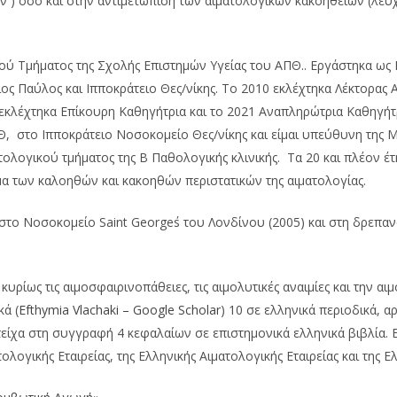
ν ) όσο και στην αντιμετώπιση των αιματολογικών κακοηθειών (λε
κού Τμήματος της Σχολής Επιστημών Υγείας του ΑΠΘ.. Εργάστηκα ως 
ς Παύλος και Ιπποκράτειο Θες/νίκης. Το 2010 εκλέχτηκα Λέκτορας Α
 εκλέχτηκα Επίκουρη Καθηγήτρια και το 2021 Αναπληρώτρια Καθηγήτ
Θ, στο Ιπποκράτειο Νοσοκομείο Θες/νίκης και είμαι υπεύθυνη της 
τολογικού τμήματος της Β Παθολογικής κλινικής. Τα 20 και πλέον έτ
α των καλοηθών και κακοηθών περιστατικών της αιματολογίας.
στο Νοσοκομείο Saint George΄s του Λονδίνου (2005) και στη δρεπ
υρίως τις αιμοσφαιρινοπάθειες, τις αιμολυτικές αναιμίες και την 
ά (
Efthymia Vlachaki – Google Scholar
) 10 σε ελληνικά περιοδικά, 
τείχα στη συγγραφή 4 κεφαλαίων σε επιστημονικά ελληνικά βιβλία. Εί
τολογικής Εταιρείας, της Ελληνικής Αιματολογικής Εταιρείας και της 