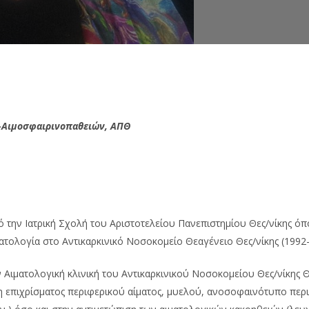
-Αιμοσφαιρινοπαθειών, ΑΠΘ
την Ιατρική Σχολή του Αριστοτελείου Πανεπιστημίου Θες/νίκης όπο
ιματολογία στο Αντικαρκινικό Νοσοκομείο Θεαγένειο Θες/νίκης (1992-
ην Αιματολογική κλινική του Αντικαρκινικού Νοσοκομείου Θες/νίκης 
ση επιχρίσματος περιφερικού αίματος, μυελού, ανοσοφαινότυπο περι