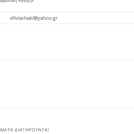
ομβωτική Αγωγή»
efivlachaki@yahoo.gr
ΏΜΑΤΑ ΔΙΑΤΗΡΟΎΝΤΑΙ