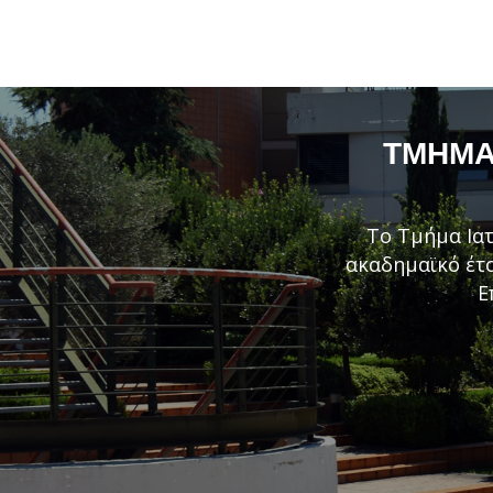
ΤΜΉΜΑ 
Το Τμήμα Ιατ
ακαδημαϊκό έτο
Ε