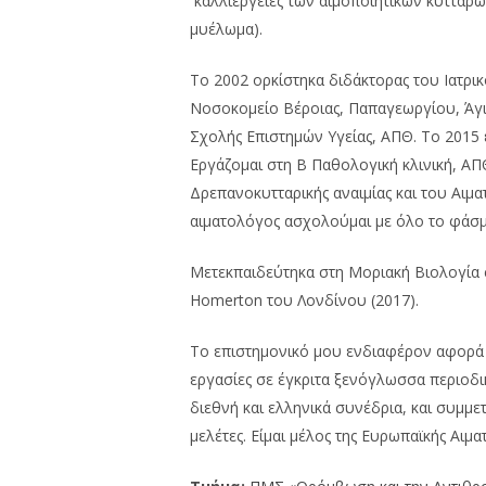
καλλιέργειες των αιμοποιητικών κυττάρω
μυέλωμα).
Το 2002 ορκίστηκα διδάκτορας του Ιατρι
Νοσοκομείο Βέροιας, Παπαγεωργίου, Άγιο
Σχολής Επιστημών Υγείας, ΑΠΘ. Το 2015
Εργάζομαι στη Β Παθολογική κλινική, ΑΠ
Δρεπανοκυτταρικής αναιμίας και του Αιμα
αιματολόγος ασχολούμαι με όλο το φάσμ
Μετεκπαιδεύτηκα στη Μοριακή Βιολογία 
Homerton του Λονδίνου (2017).
Το επιστημονικό μου ενδιαφέρον αφορά κ
εργασίες σε έγκριτα ξενόγλωσσα περιοδικ
διεθνή και ελληνικά συνέδρια, και συμμε
μελέτες. Είμαι μέλος της Ευρωπαϊκής Αιμα