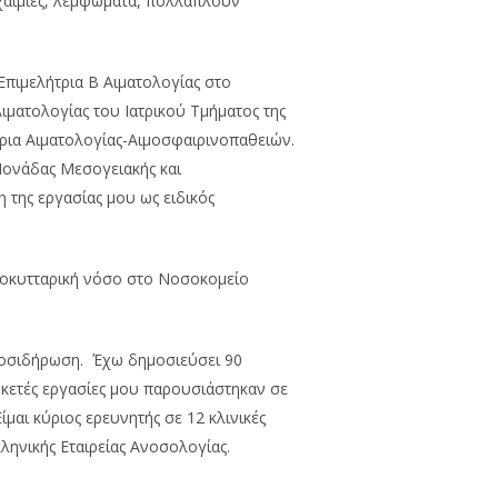
υχαιμίες, λεμφώματα, πολλαπλούν
Επιμελήτρια Β Αιματολογίας στο
ιματολογίας του Ιατρικού Τμήματος της
ρια Αιματολογίας-Αιμοσφαιρινοπαθειών.
Μονάδας Μεσογειακής και
η της εργασίας μου ως ειδικός
ανοκυτταρική νόσο στο Νοσοκομείο
αιμοσιδήρωση. Έχω δημοσιεύσει 90
αρκετές εργασίες μου παρουσιάστηκαν σε
μαι κύριος ερευνητής σε 12 κλινικές
Ελληνικής Εταιρείας Ανοσολογίας.