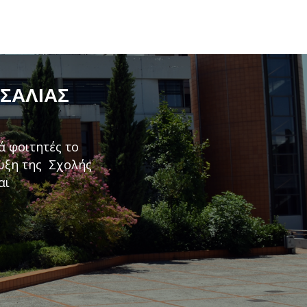
ΣΣΑΛΊΑΣ
ά φοιτητές το
τυξη της Σχολής
αι