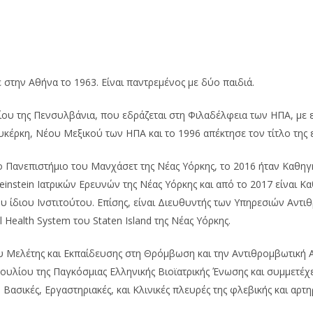
στην Αθήνα το 1963. Είναι παντρεμένος με δύο παιδιά.
μίου της Πενσυλβάνια, που εδράζεται στη Φιλαδέλφεια των ΗΠΑ, με
κέρκη, Νέου Μεξικού των ΗΠΑ και το 1996 απέκτησε τον τίτλο της ε
 Πανεπιστήμιο του Μανχάσετ της Nέας Υόρκης, το 2016 ήταν Καθηγη
einstein Ιατρικών Ερευνών της Νέας Υόρκης και από το 2017 είναι Κ
ου ίδιου Ινστιτούτου. Επίσης, είναι Διευθυντής των Υπηρεσιών Αντ
Health System του Staten Island της Nέας Υόρκης.
υ Μελέτης και Εκπαίδευσης στη Θρόμβωση και την Αντιθρομβωτική Α
ουλίου της Παγκόσμιας Ελληνικής Βιοϊατρικής Ένωσης και συμμετέχ
ασικές, Εργαστηριακές, και Κλινικές πλευρές της φλεβικής και αρτ