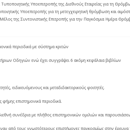
ι Τυποποιητικής Υποεπιτροπής της Διεθνούς Εταιρείας για τη Θρόμβω
ποιητικής Υποεπιτροπής για τη μετεγχειρητική θρόμβωση και αιμόστα
Μέλος της Συντονιστικής Επιτροπής για την Παγκόσμια Ημέρα Θρόμβ
μονικά περιοδικά με σύστημα κριτών
τήριων Οδηγιών ενώ έχει συγγράψει 6 ακόμη κεφάλαια βιβλίων
ητές, ειδικευόμενους και μεταδιδακτορικούς φοιτητές.
ς φήμης επιστημονικά περιοδικά.
διεθνή συνέδρια με πλήθος επιστημονικών ομιλιών και παρουσιάσε
έναν από τους γνωστότερους επιστήμονες παγκοσμίως στην έρευνα 