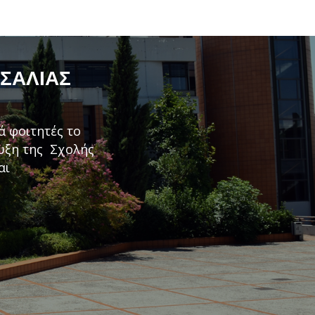
ΣΣΑΛΊΑΣ
ά φοιτητές το
τυξη της Σχολής
αι