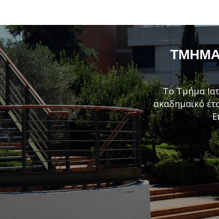
ΤΜΉΜΑ 
Το Τμήμα Ιατ
ακαδημαϊκό έτο
Ε