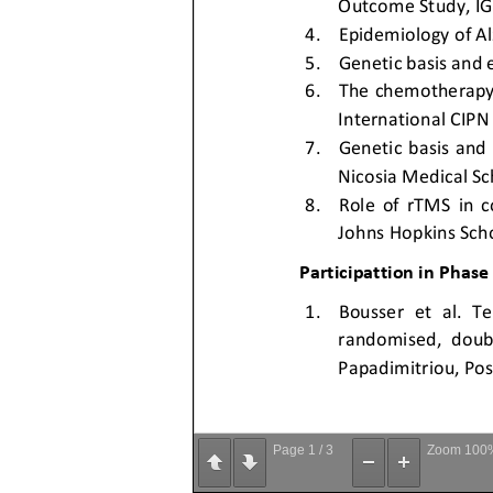
Page
1
/
3
Zoom
100